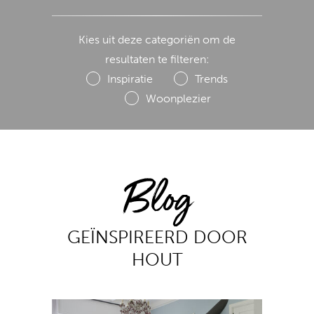
Kies uit deze categoriën om de
resultaten te filteren:
Inspiratie
Trends
Woonplezier
Blog
GEÏNSPIREERD DOOR
HOUT