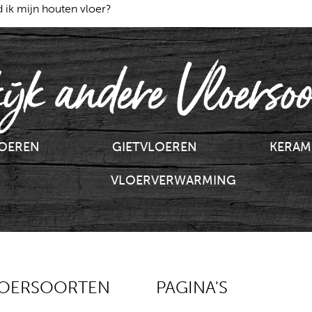
ik mijn houten vloer?
ijk andere Vloersoo
LOEREN
GIETVLOEREN
KERAM
VLOERVERWARMING
LOERSOORTEN
PAGINA'S