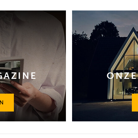
GAZINE
ONZE
EN
EN