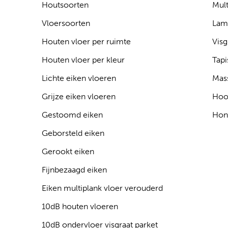
Houtsoorten
Mult
Vloersoorten
Lam
Houten vloer per ruimte
Visg
Houten vloer per kleur
Tapi
Lichte eiken vloeren
Mass
Grijze eiken vloeren
Hoo
Gestoomd eiken
Hon
Geborsteld eiken
Gerookt eiken
Fijnbezaagd eiken
Eiken multiplank vloer verouderd
10dB houten vloeren
10dB ondervloer visgraat parket