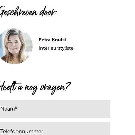
Geschreven door:
Petra Knulst
Interieurstyliste
Heeft u nog vragen?