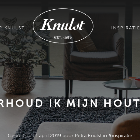
R KNULST
INSPIRATI
RHOUD IK MIJN HOUT
Gepost op 01 april 2019 door Petra Knulst in #inspiratie
GRATIS MAGAZINE AANVRAGEN