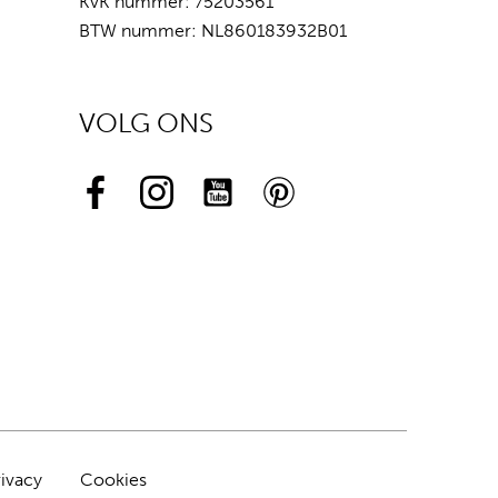
KvK nummer: 75203561
BTW nummer: NL860183932B01
VOLG ONS
rivacy
Cookies