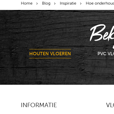
Home
Blog
Inspiratie
Hoe onderhoud 
Bek
HOUTEN VLOEREN
PVC V
INFORMATIE
V