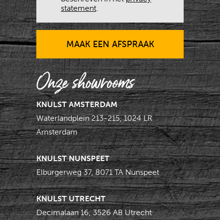
statement
.
MAAK EEN AFSPRAAK
MAAK EEN AFSPRAAK
Onze showrooms
KNULST AMSTERDAM
Waterlandplein 213-215, 1024 LR
Amsterdam
KNULST NUNSPEET
Elburgerweg 37, 8071 TA Nunspeet
KNULST UTRECHT
Decimalaan 16, 3526 AB Utrecht