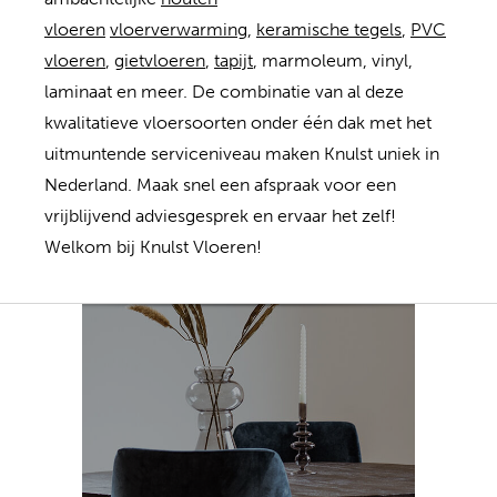
vloeren
vloerverwarming
,
keramische tegels
,
PVC
vloeren
,
gietvloeren
,
tapijt
, marmoleum, vinyl,
laminaat en meer. De combinatie van al deze
kwalitatieve vloersoorten onder één dak met het
uitmuntende serviceniveau maken Knulst uniek in
Nederland. Maak snel een afspraak voor een
vrijblijvend adviesgesprek en ervaar het zelf!
Welkom bij Knulst Vloeren!
Ambachtelijke Houten
Ambachtelijk gegoten
Kwalitatieve PVC
Groot assortiment
Bekijk de vele
Comfortabele
Tapijt, Karpetten en
Hoogwaardige
legwijzen en patronen
Vloerverwarming
PVC vloeren
Gietvloeren
Vloeren
Vloeren
Keramische Tegels
meer...
Van beton ciré gietvloeren
Van visgraat en Hongaarse
Er zijn veel verschillende
Heeft u voorkeur voor
Bekijk meer dan 300
De comfortabele
De vloerenshowroom van
Knulst Vloeren beschikt