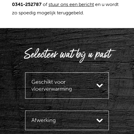
0341-252787
of
stuur ons een bericht
en u wordt
zo spoedig mogelijk teruggebeld.
Selecteer wat bij u past
Geschikt voor
vloerverwarming
Afwerking