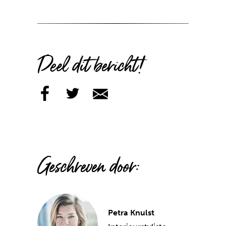
Deel dit bericht!
Geschreven door:
Petra Knulst