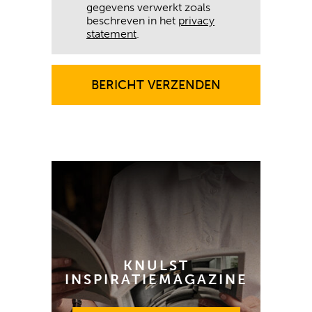
gegevens verwerkt zoals
beschreven in het
privacy
statement
.
BERICHT VERZENDEN
BERICHT VERZENDEN
KNULST
INSPIRATIEMAGAZINE
GRATIS AANVRAGEN