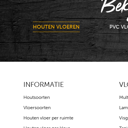
Bek
HOUTEN VLOEREN
PVC V
INFORMATIE
V
Houtsoorten
Mult
Vloersoorten
Lam
Houten vloer per ruimte
Visg