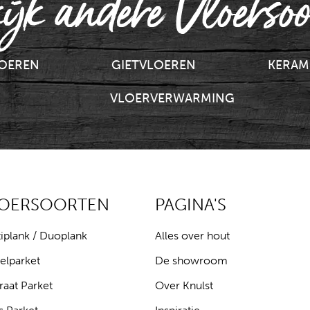
ijk andere Vloersoo
LOEREN
GIETVLOEREN
KERAM
VLOERVERWARMING
LOERSOORTEN
PAGINA'S
iplank / Duoplank
Alles over hout
elparket
De showroom
raat Parket
Over Knulst