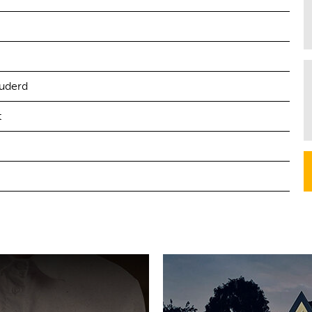
uderd
t