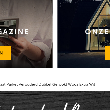
GAZINE
ONZE
EN
EN
raat Parket Verouderd Dubbel Gerookt Woca Extra Wit