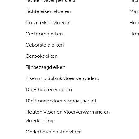
Houten vloer per kleur
Tapi
Lichte eiken vloeren
Mass
Grijze eiken vloeren
Hoo
Gestoomd eiken
Hon
Geborsteld eiken
Gerookt eiken
Fijnbezaagd eiken
Eiken multiplank vloer verouderd
10dB houten vloeren
10dB ondervloer visgraat parket
Houten Vloer en Vloerverwarming en
vloerkoeling
Onderhoud houten vloer