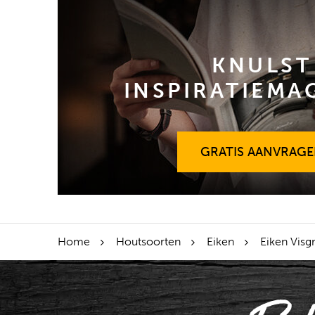
KNULST
INSPIRATIEMA
GRATIS AANVRAG
GRATIS AANVRAG
Home
Houtsoorten
Eiken
Eiken Visg