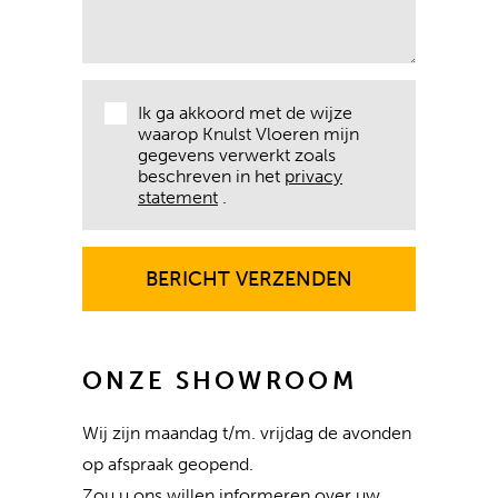
Ik ga akkoord met de wijze
waarop Knulst Vloeren mijn
gegevens verwerkt zoals
beschreven in het
privacy
statement
.
BERICHT VERZENDEN
BERICHT VERZENDEN
ONZE SHOWROOM
Wij zijn maandag t/m. vrijdag de avonden
op afspraak geopend.
Zou u ons willen informeren over uw