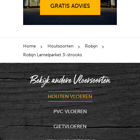
GRATIS ADVIES
Home
Houtsoorten
Robijn
Robijn Lamelparket 3-strooks
Bekijk andere Vloersoorten
HOUTEN VLOEREN
PVC VLOEREN
GIETVLOEREN