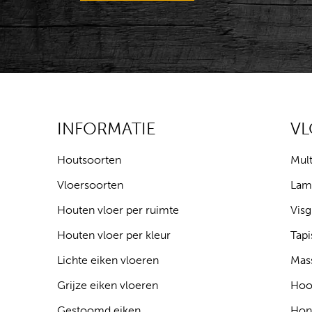
INFORMATIE
V
Houtsoorten
Mult
Vloersoorten
Lam
Houten vloer per ruimte
Visg
Houten vloer per kleur
Tapi
Lichte eiken vloeren
Mass
Grijze eiken vloeren
Hoo
Gestoomd eiken
Hon