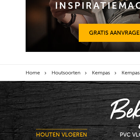
INSPIRATIEMA
GRATIS AANVRAG
GRATIS AANVRAG
Home
Houtsoorten
Kempas
Kempas 
Bek
HOUTEN VLOEREN
PVC V