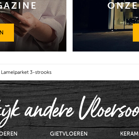
GAZINE
ONZE
EN
EN
Lamelparket 3-strooks
ijk andere Vloersoo
LOEREN
GIETVLOEREN
KERAM