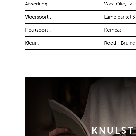
Afwerking :
Wax, Olie, Lak
Vloersoort :
Lamelparket 3
Houtsoort :
Kempas
Kleur :
Rood - Bruine
KNULST