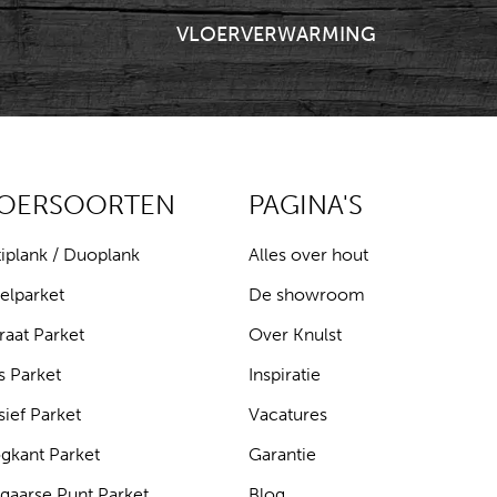
VLOERVERWARMING
LOERSOORTEN
PAGINA'S
iplank / Duoplank
Alles over hout
elparket
De showroom
raat Parket
Over Knulst
s Parket
Inspiratie
ief Parket
Vacatures
gkant Parket
Garantie
gaarse Punt Parket
Blog