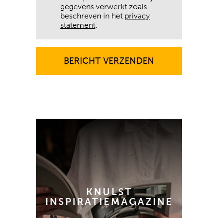
gegevens verwerkt zoals
beschreven in het
privacy
statement
.
BERICHT VERZENDEN
BERICHT VERZENDEN
KNULST
INSPIRATIEMAGAZINE
GRATIS AANVRAGEN