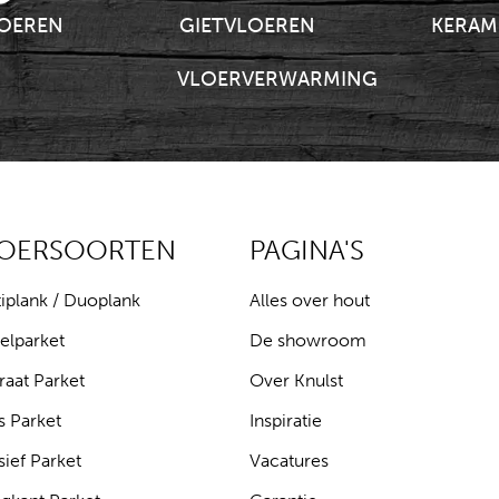
LOEREN
GIETVLOEREN
KERAM
VLOERVERWARMING
LOERSOORTEN
PAGINA'S
iplank / Duoplank
Alles over hout
elparket
De showroom
raat Parket
Over Knulst
s Parket
Inspiratie
ief Parket
Vacatures