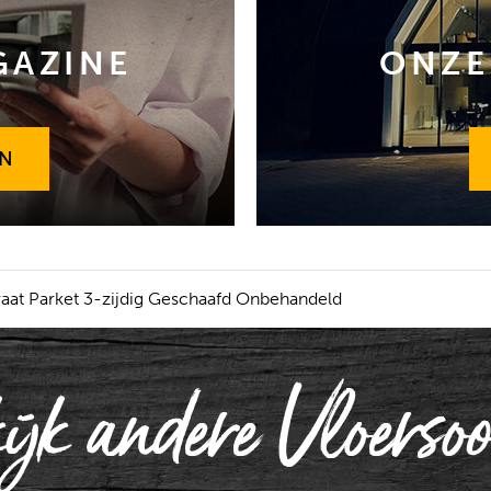
GAZINE
ONZE
EN
EN
raat Parket 3-zijdig Geschaafd Onbehandeld
ijk andere Vloersoo