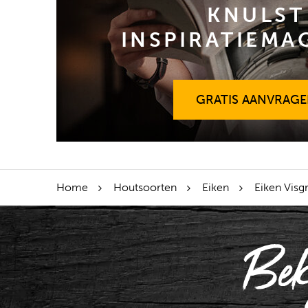
KNULST
INSPIRATIEMA
GRATIS AANVRAG
GRATIS AANVRAG
Home
Houtsoorten
Eiken
Eiken Visg
Bek