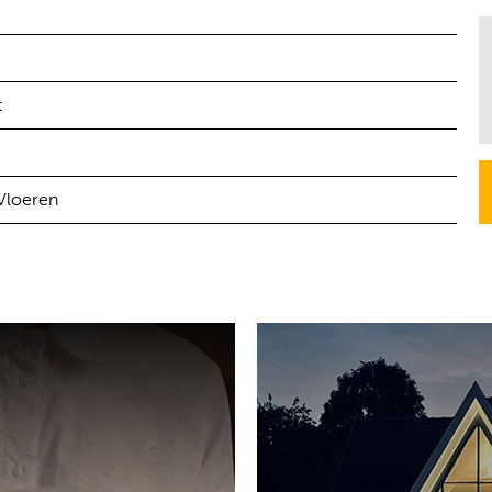
t
 Vloeren