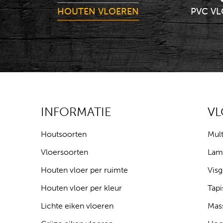
HOUTEN VLOEREN
PVC V
INFORMATIE
V
Houtsoorten
Mult
Vloersoorten
Lam
Houten vloer per ruimte
Visg
Houten vloer per kleur
Tapi
Lichte eiken vloeren
Mass