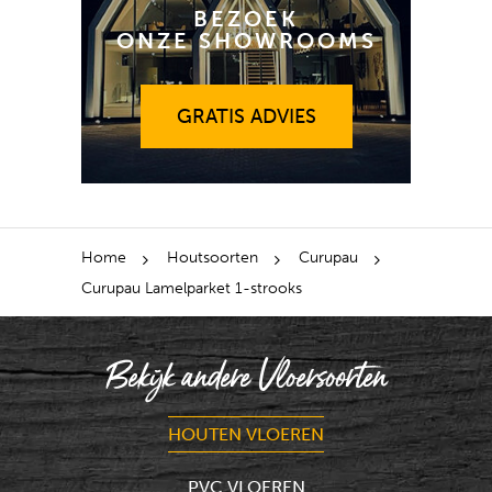
BEZOEK
ONZE SHOWROOMS
GRATIS ADVIES
GRATIS ADVIES
Home
Houtsoorten
Curupau
Curupau Lamelparket 1-strooks
Bekijk andere Vloersoorten
HOUTEN VLOEREN
PVC VLOEREN