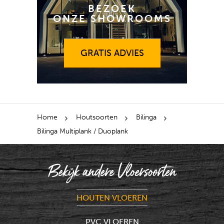
BEZOEK
ONZE SHOWROOMS
GRATIS ADVIES
GRATIS ADVIES
Home
Houtsoorten
Bilinga
Bilinga Multiplank / Duoplank
Bekijk andere Vloersoorten
HOUTEN VLOEREN
PVC VLOEREN