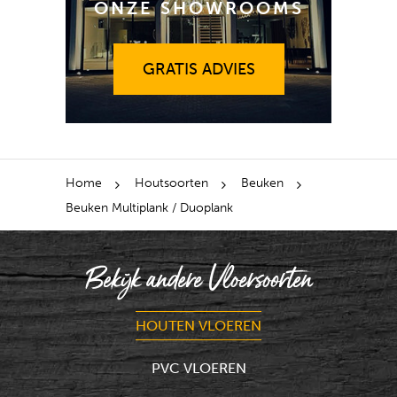
ONZE SHOWROOMS
GRATIS ADVIES
GRATIS ADVIES
Home
Houtsoorten
Beuken
Beuken Multiplank / Duoplank
Bekijk andere Vloersoorten
HOUTEN VLOEREN
PVC VLOEREN