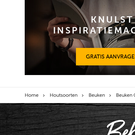
KNULST
INSPIRATIEMA
GRATIS AANVRAG
GRATIS AANVRAG
Home
Houtsoorten
Beuken
Beuken 
Bek