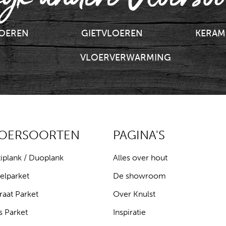
LOEREN
GIETVLOEREN
KERAM
VLOERVERWARMING
LOERSOORTEN
PAGINA'S
iplank / Duoplank
Alles over hout
elparket
De showroom
raat Parket
Over Knulst
s Parket
Inspiratie