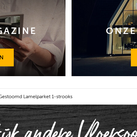
GAZINE
ONZE
EN
EN
Gestoomd Lamelparket 1-strooks
ijk andere Vloersoo