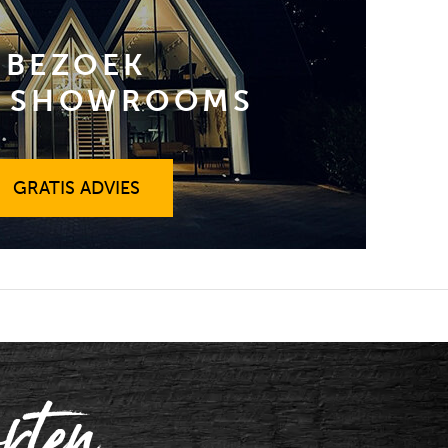
BEZOEK
 SHOWROOMS
GRATIS ADVIES
GRATIS ADVIES
rten